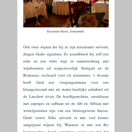
Restaurant Hirsch, Sonnenbühl.
Ook twee wijnen die hij in zijn restaurants serveert,
dragen Gerds signatuur. Zo assembleert hij zelf een
rode en een witte wijn in samenwerking met
wijnbouwers uit respectievelijk Stuttgart en de
Bodensee, exclusief voor z'n restaurants. 's Avonds
heeft Gerd een viergangenmenu voor ons
klaargestoomd met als starter heerlijke zalmforel uit
de Lauchert rivier. De hoofdgerechten, snoekbaars
met asperges en saffraan uit de Alb én Alblam met
wortelgroenten zijn van een buitengewone finesse.
Gerds vrouw Silke serveert er met veel kennis
aangepaste wijnen bij. Wanneer ze met een fles
beerenauslese komt aanzetten, weten we dat het