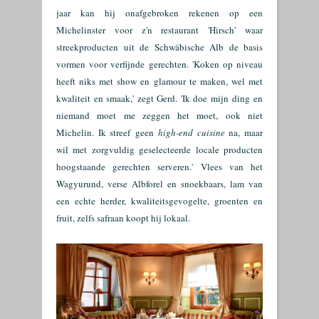
jaar kan hij onafgebroken rekenen op een
Michelinster voor z'n restaurant 'Hirsch' waar
streekproducten uit de Schwäbische Alb de basis
vormen voor verfijnde gerechten. '
Koken op niveau
heeft niks met show en glamour te maken, wel met
kwaliteit en smaak,' zegt Gerd. 'Ik doe mijn ding en
niemand moet me zeggen het moet, ook niet
Michelin. Ik streef
geen
high-end cuisine
na, maar
wil met zorgvuldig geselecteerde locale producten
hoogstaande gerechten serveren.' Vlees van het
Wagyurund, verse Albforel en snoekbaars, lam van
een echte herder, kwaliteitsgevogelte, groenten en
fruit, zelfs safraan koopt hij lokaal.