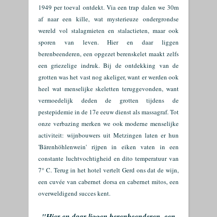
1949 per toeval ontdekt. Via een trap dalen we 30m
af naar een kille, wat mysterieuze ondergrondse
wereld vol stalagmieten en stalactieten, maar ook
sporen van leven. Hier en daar liggen
berenbeenderen, een opgezet berenskelet maakt zelfs
een griezelige indruk. Bij de ontdekking van de
grotten was het vast nog akeliger, want er werden ook
heel wat menselijke skeletten teruggevonden, want
vermoedelijk deden de grotten tijdens de
pestepidemie in de 17e eeuw dienst als massagraf. Tot
onze verbazing merken we ook moderne menselijke
activiteit: wijnbouwers uit Metzingen laten er hun
'Bärenhöhlenwein' rijpen in eiken vaten in een
constante luchtvochtigheid en dito temperatuur van
7° C. Terug in het hotel vertelt Gerd ons dat de wijn,
een cuvée van cabernet dorsa en cabernet mitos, een
overweldigend succes kent.
"Hier en daar liggen berenbeenderen, een