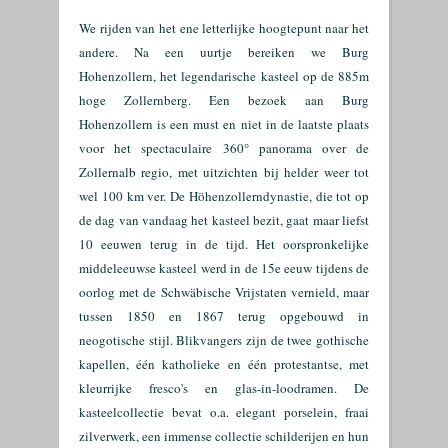
We rijden van het ene letterlijke hoogtepunt naar het
andere. Na een uurtje bereiken we Burg
Hohenzollern, het legendarische kasteel op de 885m
hoge Zollernberg. Een bezoek aan Burg
Hohenzollern is een must en niet in de laatste plaats
voor het spectaculaire 360° panorama over de
Zollernalb regio, met uitzichten bij helder weer tot
wel 100 km ver. De Höhenzollerndynastie, die tot op
de dag van vandaag het kasteel bezit, gaat maar liefst
10 eeuwen terug in de tijd. Het oorspronkelijke
middeleeuwse kasteel werd in de 15e eeuw tijdens de
oorlog met de Schwäbische Vrijstaten vernield, maar
tussen 1850 en 1867 terug opgebouwd in
neogotische stijl. Blikvangers zijn de twee gothische
kapellen, één katholieke en één protestantse, met
kleurrijke fresco's en glas-in-loodramen. De
kasteelcollectie bevat o.a. elegant porselein, fraai
zilverwerk, een immense collectie schilderijen en hun