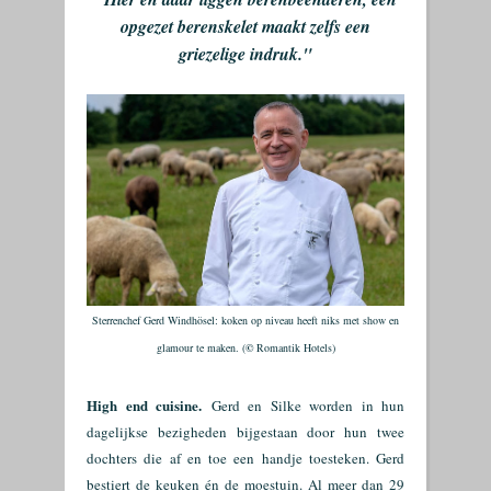
opgezet berenskelet maakt zelfs een
griezelige indruk."
Sterrenchef Gerd Windhösel: koken op niveau heeft niks met show en
glamour te maken. (
©
Romantik Hotels)
High end cuisine.
Gerd en Silke worden in hun
dagelijkse bezigheden bijgestaan door hun twee
dochters die af en toe een handje toesteken. Gerd
bestiert de keuken én de moestuin. Al meer dan 29