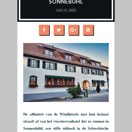
SONNEBÜHL
Juli 13, 2023
De affiniteit van de Windhösels met hun heimat
straalt af van het viersterrenhotel dat ze runnen in
Sonnenbühl, een stille uithoek in de Schwabische