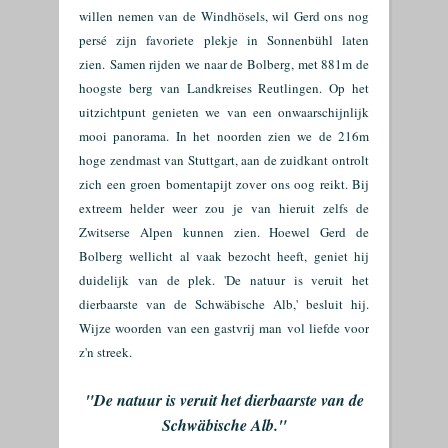
willen nemen van de Windhösels, wil Gerd ons nog
persé zijn favoriete plekje in Sonnenbühl laten
zien.
Samen rijden we naar de Bolberg, met 881m de
hoogste berg van Landkreises Reutlingen. Op het
uitzichtpunt genieten we van een onwaarschijnlijk
mooi panorama. In het noorden zien we de 216m
hoge zendmast van Stuttgart, aan de zuidkant ontrolt
zich een groen bomentapijt zover ons oog reikt. Bij
extreem helder weer zou je van hieruit zelfs de
Zwitserse Alpen kunnen zien. Hoewel Gerd de
Bolberg wellicht al vaak bezocht heeft, geniet hij
duidelijk van de plek. 'De natuur is veruit het
dierbaarste van de Schwäbische Alb,' besluit hij.
Wijze woorden van een gastvrij man vol liefde voor
z'n streek.
"De natuur is veruit het dierbaarste van de
Schwäbische Alb."