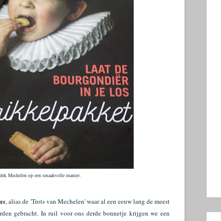
tdek Mechelen op een smaakvolle manier.
as
, alias de 'Trots van Mechelen' waar al een eeuw lang de meest
den gebracht. In ruil voor ons derde bonnetje krijgen we een