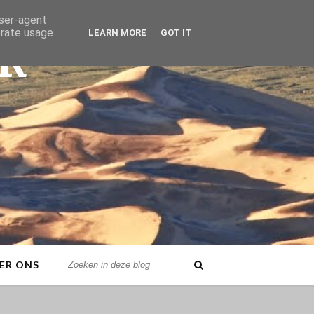
user-agent
ER
erate usage
LEARN MORE
GOT IT
ER ONS