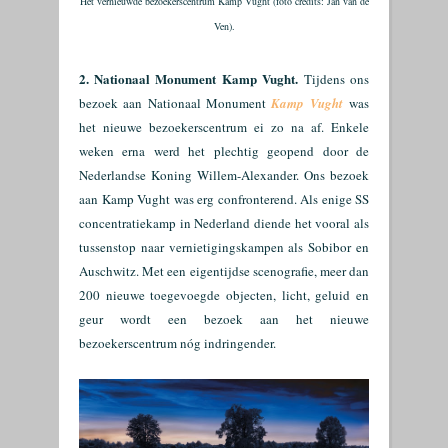
Het vernieuwde bezoekerscentrum Kamp Vught (foto credits: Jan van de
Ven).
2. Nationaal Monument Kamp Vught.
Tijdens ons
bezoek aan Nationaal Monument
Kamp Vught
was
het nieuwe bezoekerscentrum ei zo na af. Enkele
weken erna werd het plechtig geopend door de
Nederlandse Koning Willem-Alexander. Ons bezoek
aan Kamp Vught was erg confronter
end. Als enige SS
concentratiekamp in Nederland diende het vooral als
tussenstop naar vernietigingskampen als Sobibor en
Auschwitz. Met een eigentijdse scenografie, meer dan
200 nieuwe toegevoegde objecten, licht, geluid en
geur wordt een bezoek aan het nieuwe
bezoekerscentrum nóg indringender.