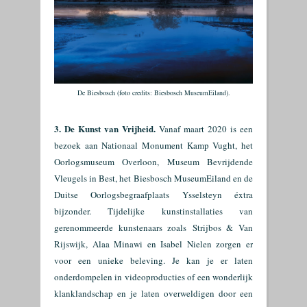
De Biesbosch (foto credits: Biesbosch MuseumEiland).
3. De Kunst van Vrijheid.
Vanaf maart 2020 is een
bezoek aan Nationaal Monument Kamp Vught, het
Oorlogsmuseum Overloon, Museum Bevrijdende
Vleugels in Best, het Biesbosch MuseumEiland en de
Duitse Oorlogsb
egraafplaats Ysselsteyn éxtra
bijzonder. Tijdelijke kunstinstallaties van
gerenommeerde kunstenaars zoals Strijbos & Van
Rijswijk, Alaa Minawi en Isabel Nielen zorgen er
vo
or een unieke beleving. Je kan je er laten
onderdompelen in videoproducties of een wonderlijk
klanklandschap en je laten overweldigen door een