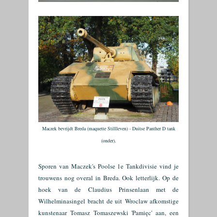
Maczek bevrijdt Breda (maquette Stillleven) - Duitse Panther D tank
(onder).
Sporen van Maczek's Poolse 1e Tankdivisie vind je
trouwens nog overal in Breda. Ook letterlijk.
Op de
hoek van de
Claudius Prinsenlaan met de
Wilhelminasingel
bracht de uit
Wroclaw afkomstige
kunstenaar
Tomasz Tomasze
wski '
Pamięc' aan,
een