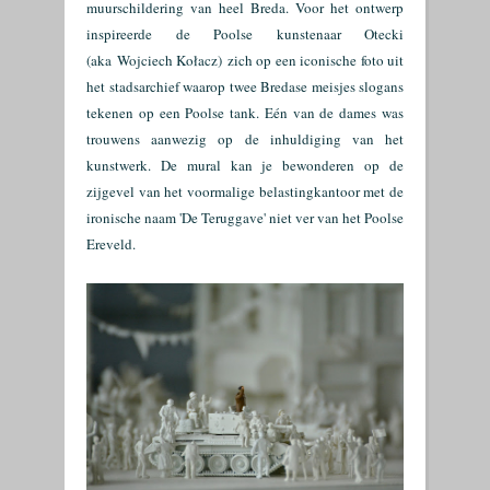
muurschildering van heel Breda. Voor het ontwerp
inspireerde de Poolse kunste
naar
Otecki
(aka
Wojciech Kołacz)
zich op een iconische foto uit
het stadsarchief waarop twee Bredase meisjes slogans
tekenen op een Poolse tank. Eén van de dames was
trouwens aanwezig op de inhuldiging van het
kunstwerk. De mural kan je bewonderen o
p de
zijgevel van het voormalige belastingkantoor met de
ironische naam 'De Teruggave' niet ver van het Poolse
Ereveld.