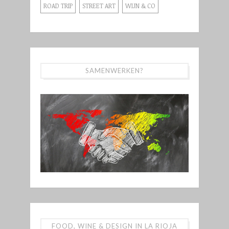
ROAD TRIP
STREET ART
WIJN & CO
SAMENWERKEN?
FOOD, WINE & DESIGN IN LA RIOJA