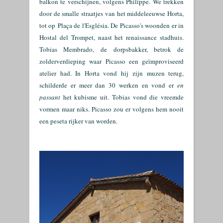
balkon te verschijnen, volgens Philippe. We trekken
door de smalle straatjes van het middeleeu
wse Horta,
tot op
Plaça de l'Església. De Picasso's woonden er in
Hostal del Trompet, naast het renaissance stadhuis
.
Tobias Membrado,
de dorpsbakker, betrok de
zolderverdieping waar Picasso een geïmproviseerd
atelier had. In Horta vond hij
zijn muzen terug,
schilderde er meer dan 30 werken en vond er
en
passant
het kubisme uit. Tobias vond die vreemde
vormen maar niks. Picasso zou er volgens hem nooit
een peseta rijker van worden.