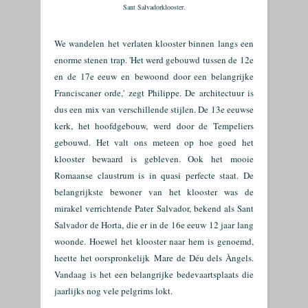
Sant Salvadorklooster.
We wandelen het verlaten klooster binnen langs een
enorme stenen trap. 'Het werd gebouwd tussen de
12e
en de 17e eeuw en
bewoond door een belangrijke
Franciscaner orde,' zegt Philippe. De architectuur is
dus een mix van verschillende stijlen. De 13e eeuwse
kerk, het hoofdgebouw, werd door de Tempeliers
gebouwd. Het valt ons meteen op hoe goed het
klooster bewaard is gebleven. Ook het mooie
Romaanse claustrum is in quasi perfecte staat. De
belangrijkste bewoner van het klooster was de
mirakel verrichtende Pater Salvador, bekend als Sant
Salvador de Horta, die er in de 16e eeuw 12 jaar lang
woonde. Hoewel het klooster naar hem is genoemd,
heette het oorspronkelijk
Mare de Déu dels Àngels.
Vandaag is het een belangrijke bedevaartsplaats die
jaarlijks nog vele pelgrims lokt.