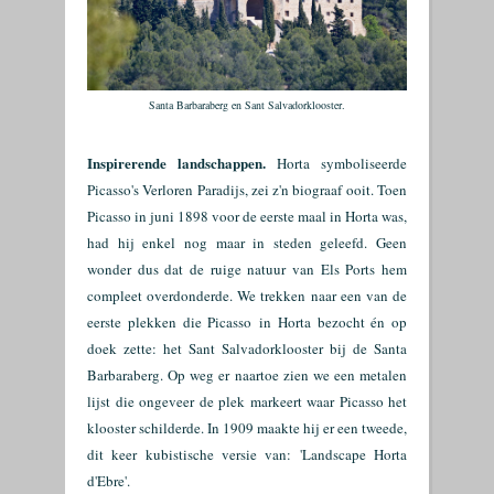
Santa Barbaraberg en Sant Salvadorklooster.
Inspirerende landschappen.
Horta symboliseerde
Picasso's Verloren Paradijs, zei z'n biograaf ooit. Toen
Picasso in juni 1898 voor de eerste maal in Horta was,
had hij enkel nog maar in steden geleefd. Geen
wonder dus dat de ruige natuur van Els Ports hem
compleet overdonderde. We trekken naar een van de
eerste plekken die Picasso
in Horta bezocht én op
doek zette: het Sant Salvadorklooster bij de Santa
Barbaraberg. Op weg er naartoe zien we een metalen
lijst die ongeveer de plek markeert waar Picasso het
klooster schilderde. In 1909 maakte hij er een tweede,
dit keer kubistische versie van: 'Landscape Horta
d'Ebre'.