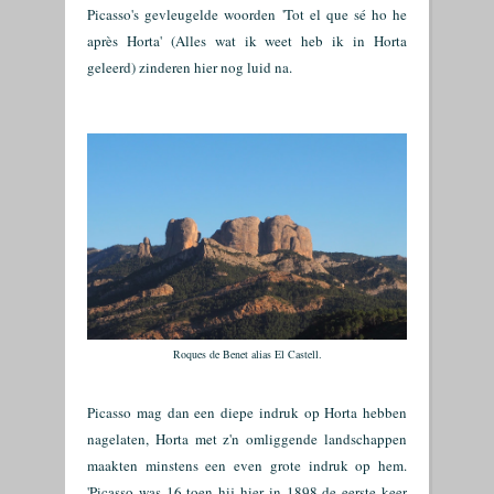
Picasso's gevleugelde woorden
'Tot el que sé ho he
après Horta' (Alles wat ik weet heb ik in Horta
geleerd) zinderen hier nog luid na.
Roques de Benet alias El Castell.
Picasso mag dan een diepe indruk op Horta hebben
nagelaten, Horta met z'n omliggende landschappen
maakten minstens een even grote indruk op hem.
'Picasso was 16 toen hij hier in 1898 de eerste keer