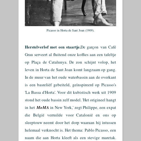
Picasso in Horta de Sant Joan (1909).
Herstelverlof met een staartje.
De garçon van Café
Grau serveert al fluitend onze koffies aan een tafeltje
op
Plaça de Catalunya
. De zon schijnt volop, het
leven in Horta de Sant Joan komt langzaam op gang.
In de muur van het oude waterbassin aan de overkant
is een basreliëf gebeiteld, geïnspireerd op Picasso's
'La Bassa d'Horta'. Voor dit kubistisch werk uit 1909
stond het oude bassin zelf model. 'Het origineel hangt
in het
MoMA
in New York,' zegt Philippe, een expat
die België verruilde
voor Catalonië en
ons op
sleeptouw neemt door het dorp waaraan hij intussen
helemaal verknocht is. Het thema: Pablo Picasso, een
naam die aan Horta kleeft als een stevige maretak.