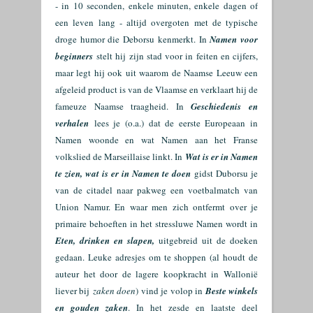
- in 10 seconden, enkele minuten, enkele dagen of
een leven lang - altijd overgoten met de typische
droge humor die Deborsu kenmerkt. In
Namen voor
beginners
stelt hij zijn stad voor in feiten en cijfers,
maar legt hij ook uit waarom de Naamse Leeuw een
afgeleid product is van de Vlaamse en verklaart hij de
fameuze Naamse traagheid. In
Geschiedenis en
verhalen
lees je (o.a.) dat de eerste Europeaan in
Namen woonde en wat Namen aan het Franse
volkslied de Marseillaise linkt. In
Wat is er in Namen
te zien, wat is er in Namen te doen
gidst Duborsu je
van de citadel naar pakweg een voetbalmatch van
Union Namur.
E
n waar men zich ontfermt over je
primaire behoeften in het stressluwe Namen wordt in
Eten, drinken en slapen,
uitgebreid uit de doeken
gedaan. Leuke adresjes om te shoppen (al houdt de
auteur het door de lagere koopkracht in Wallonië
liever bij
zaken doen
) vind je volop in
Beste winkels
en gouden zaken
. In het zesde en laatste deel