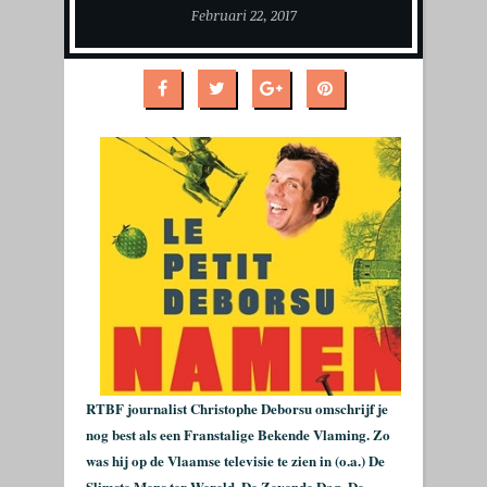
Februari 22, 2017
RTBF journalist Christophe Deborsu omschrijf je
nog best als een Franstalige Bekende Vlaming. Zo
was hij op de Vlaamse televisie te zien in (o.a.) De
Slimste Mens ter Wereld, De Zevende Dag, De