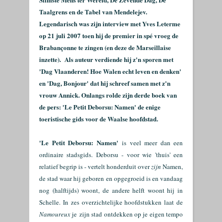
Taalgrens en de Tabel van Mendelejev.
Legendarisch was zijn interview met Yves Leterme
op 21 juli 2007 toen hij de premier in spé vroeg de
Brabançonne te zingen (en deze de Marseillaise
inzette). Als auteur verdiende hij z'n sporen met
'Dag Vlaanderen! Hoe Walen echt leven en denken'
en 'Dag, Bonjour' dat hij schreef samen met z'n
vrouw Annick. Onlangs rolde zijn derde boek van
de pers: 'Le Petit Deborsu: Namen' de enige
toeristische gids voor de Waalse hoofdstad.
'Le Petit Deborsu: Namen'
is veel meer dan een
ordinaire stadsgids. Deborsu - voor wie 'thuis' een
relatief begrip is - vertelt honderduit over
zijn
Namen,
de stad waar hij geboren en opgegroeid is en vandaag
nog (halftijds) woont
,
de andere helft woont hij in
Schelle. In zes overzichtelijke hoofdstukken laat de
Namoureux
je zijn stad ontdekken op je eigen tempo