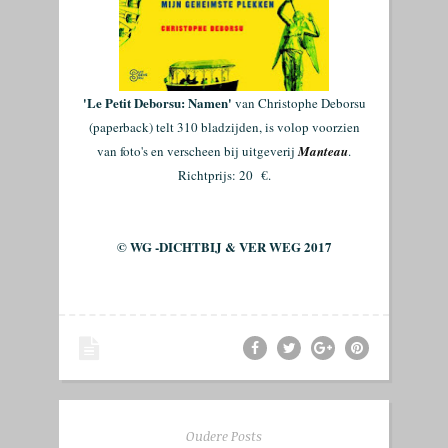
'Le Petit Deborsu: Namen'
van Christophe Deborsu
(paperback) telt 310 bladzijden, is volop voorzien
van foto's en verscheen bij uitgeverij
Manteau
.
Richtprijs: 20
€.
© WG -DICHTBIJ & VER WEG 2017
Oudere Posts