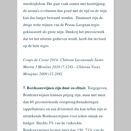
streekrijkdom. Die gaat vaak samen met houtrijping,
de aroma’s evolueren dan goed met de tijd en de wijn
kan dus langer bewaard worden. Daarnaast zijn de
droge witte wijnen van de Pessac-Leognan regio
geklasseerd als grote wijn. Dankzij het precisiewerk
dat tot het uiterste gedreven wordt, heeft dat invloed
op de hele regio.
Coups de Coeur 2014:
Château Lacaussade Saint-
Martin 3 Moulins 2010 (7-12€) – Château Vieux
Mougnac 2009 (12-20€).
7. Bordeauxwijnen zijn duur en elitair.
Toegegeven,
Bordeauxwijnen kunnen prijzig zijn, maar met meer
dan 60 gecontroleerde oorsprongsbenaderingen
(appellations)
en een diversiteit die kan tellen zijn er
uitstekende Bordeauxwijnen voor ieders smaak en
budget.
Slechts 3% van de verkochte
Bordeauxwijnen kosten meer dan
15€,
71% van de