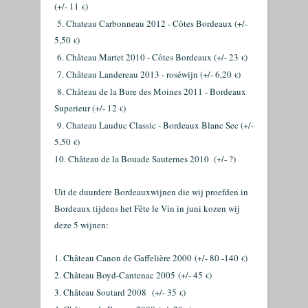
(+/- 11
)
€
5. Chateau Carbonneau 2012 - Côtes Bordeaux (+/-
5,50
)
€
6. Château Martet 2010 - Côtes Bordeaux (+/- 23
)
€
7. Château Landereau 2013 - roséwijn (+/- 6,20
)
€
8. Château de la Bure des Moines 2011 - Bordeaux
Superieur (+/- 12
)
€
9. Chateau Lauduc Classic - Bordeaux Blanc Sec (+/-
5,50
)
€
10. Château de la Bouade Sauternes 2010 (+/- ?)
Uit de duurdere Bordeauxwijnen die wij proefden in
Bordeaux tijdens het Fête le Vin in juni kozen wij
deze 5 wijnen:
1. Château Canon de Gaffelière 2000
(+/- 80 -140
)
€
2
. Château Boyd-Cantenac 2005
(+/- 45
)
€
3. Château Soutard 2008
(+/- 35
)
€