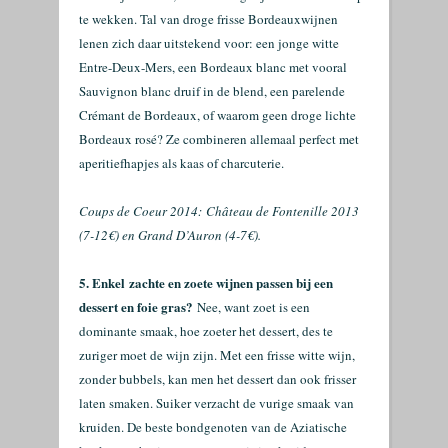
te wekken. Tal van droge frisse Bordeauxwijnen
lenen zich daar uitstekend voor: een jonge witte
Entre-Deux-Mers, een Bordeaux blanc met vooral
Sauvignon blanc druif in de blend, een parelende
Crémant de Bordeaux, of waarom geen droge lichte
Bordeaux rosé? Ze combineren allemaal perfect met
aperitiefhapjes als kaas of charcuterie.
Coups de Coeur 2014:
Château de Fontenille 2013
(7-12€) en Grand D’Auron (4-7€).
5. Enkel
zachte en zoete wijnen passen bij een
dessert en foie gras?
Nee, want zoet is een
dominante smaak, hoe zoeter het dessert, des te
zuriger moet de wijn zijn. Met een frisse witte wijn,
zonder bubbels, kan men het dessert dan ook frisser
laten smaken. Suiker verzacht de vurige smaak van
kruiden. De beste bondgenoten van de Aziatische