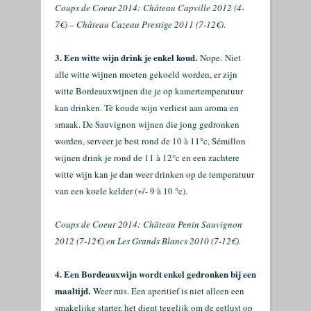
Coups de Coeur 2014:
Château Capville 2012 (4-
7€) – Château Cazeau Prestige 2011 (7-12€)
.
3. Een witte wijn drink je enkel koud.
Nope. Niet
alle witte wijnen moeten gekoeld worden, er zijn
witte Bordeauxwijnen die je op kamertemperatuur
kan drinken. Tè koude wijn verliest aan aroma en
smaak. De Sauvignon wijnen die jong gedronken
worden, serveer je best rond de 10 à 11°c, Sémillon
wijnen drink je rond de 11 à 12°c en een zachtere
witte wijn kan je dan weer drinken op de temperatuur
van een koele kelder (+/- 9 à 10 °c).
Coups de Coeur 2014:
Château Penin Sauvignon
2012 (7-12€) en Les Grands Blancs 2010 (7-12€).
4. Een Bordeauxwijn wordt enkel gedronken bij een
maaltijd.
Weer mis. Een aperitief is niet alleen een
smakelijke starter, het dient tegelijk om de eetlust op