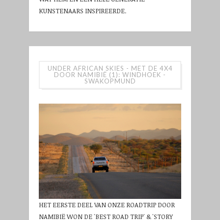
KUNSTENAARS INSPIREERDE.
UNDER AFRICAN SKIES - MET DE 4X4
DOOR NAMIBIË (1): WINDHOEK -
SWAKOPMUND
HET EERSTE DEEL VAN ONZE ROADTRIP DOOR
NAMIBIË WON DE 'BEST ROAD TRIP' & 'STORY