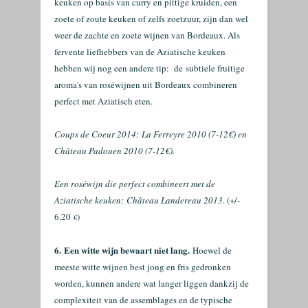
keuken op basis van curry en pittige kruiden, een
zoete of zoute keuken of zelfs zoetzuur, zijn dan wel
weer de zachte en zoete wijnen van Bordeaux. Als
fervente liefhebbers van de Aziatische keuken
hebben wij nog een andere tip: de
subtiele fruitige
aroma's van roséwijnen uit Bordeaux combineren
perfect met Aziatisch eten.
Coups de Coeur 2014:
La Ferreyre 2010 (7-12€) en
Château Padouen 2010 (7-12€).
Een roséwijn die perfect combineert met de
Aziatische keuken:
Château Landereau 2013
. (+/-
6,20
)
€
6.
Een witte wijn bewaart niet lang.
Hoewel de
meeste witte wijnen best jong en fris gedronken
worden, kunnen andere wat langer liggen dankzij de
complexiteit van de assemblages en de typische