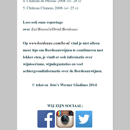
4. Château de Pressac 2008
(+/- 28
)
€
5. Château Climens 2008
(+/- 25
)
€
Lees ook onze reportage
over
Eat!Brussels/Drink!Bordeaux
Op
vind je niet alleen
www.bordeaux.com/be-nl
meer tips om Bordeauxwijnen te combineren met
lekker eten, je vindt er ook informatie over
wijntoerisme, wijndegustaties en veel
achtergrondinformatie over de Bordeauxwijnen.
©
tekst en foto's Werner Gladines 2014
WIJ ZIJN SOCIAAL: