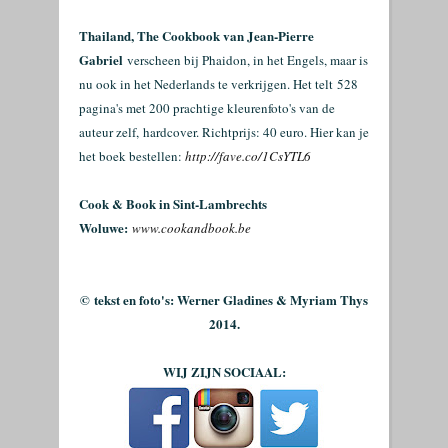
Thailand, The Cookbook van Jean-Pierre
Gabriel
verscheen bij Phaidon, in het Engels, maar is
nu ook in het Nederlands te verkrijgen. Het telt
528
pagina's met 200 prachtige kleurenfoto's van de
auteur zelf,
hardcover. Richtprijs: 40 euro.
Hier kan je
het boek bestellen
:
http://fave.co/1CsYTL6
Cook & Book in Sint-Lambrechts
Woluwe:
www.cookandbook.be
©
tekst en foto's: Werner Gladines & Myriam Thys
2014.
WIJ ZIJN SOCIAAL: