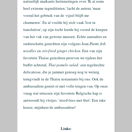
natuurlijk markante herinneringen over. 'Ik at soms
heel extreme ingrediënten,' lacht de auteur, 'maar
vooral het gebruik van de vijzel blijft me
charmeren'.
En al voelde hij zich vaak 'lost in
translation', op zijn tocht leerde hij vooral de knepen
van het vak van gewone mensen.
Echte aanraders en
onderschatte gerechten zijn volgens Jean-Pierre
fish
noodles
en
stir-fried ginger chicken
. Een van zijn
favoriete Thaise gerechten proeven we tijdens het
buffet achteraf,
Thai pomelo salad:
een regelrechte
delicatesse, die je jammer genoeg nog te weinig
terugvindt in de Thaise restaurants bij ons. Ook de
ambassadeur geniet er met volle teugen van. Op onze
vraag wat intussen zijn favoriete Belgische hap is
antwoordt hij vlotjes: 'stoofvlees met friet'. Een rake
keuze, mijnheer de ambassadeur!
Links: