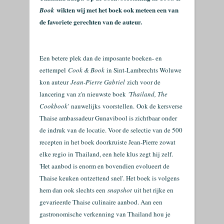
wikten wij met het boek ook meteen een van
Book
de favoriete gerechten van de auteur.
Een betere plek dan de imposante boeken- en
eettempel
Cook & Book
in Sint-Lambrechts Woluwe
kon auteur
Jean-Pierre Gabriel
zich voor de
lancering van z'n nieuwste boek
'Thailand, The
Cookbook'
nauwelijks voorstellen. Ook de kersverse
Thaise ambassadeur Gunavibool is zichtbaar onder
de indruk van de locatie. Voor de selectie van de 500
recepten in het boek doorkruiste Jean-Pierre zowat
elke regio in Thailand, een hele klus zegt hij zelf.
'Het aanbod is enorm en bovendien evolueert de
Thaise keuken ontzettend snel'. Het boek is volgens
hem dan ook slechts een
snapshot
uit het rijke en
gevarieerde Thaise culinaire aanbod. Aan een
gastronomische verkenning van Thailand hou je