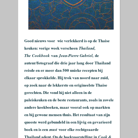
Goed nieuws voor wie verlekkerd is op de Thaise
keuken: vorige week verscheen
Thailand,
van
de
The
Cookbook
Jean-Pierre Gabriel,
auteur/fotograaf die drie jaar lang door Thailand
reisde en er meer dan 500 unieke recepten bij
elkaar sprokkelde. Hij trok van noord naar zuid,
op zoek naar de lekkerste en origineelste Thaise
gerechten. Die vond hij niet alleen in de
paleiskeuken en de beste restaurants, zoals in zovele
andere kookboeken, maar vooral ook op markten
en bij gewone mensen thuis. Het resultaat van zijn
queeste werd gebundeld in een lijvig en gevarieerd
boek en is een
voor elke rechtgeaarde
must
Thailand adept. Op de boekvoorstelling in
Cook &